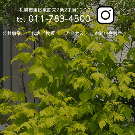
札幌市東区東雁来7条2丁目12-12
011-783-4500
tel
公共事業
代表ご挨拶
アクセス
お問い合わせ