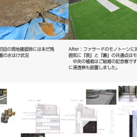
den、初回の現地確認時には未だ残
After：ファサードのモノトー
盤の水はけ状況
囲気に『表』と『裏』の共通点はモ
ます。
中央の植栽はご結婚の記念樹です
に浸透桝も設置