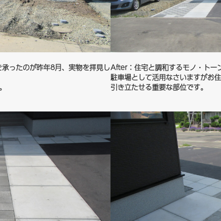
談を承ったのが昨年8月、実物を拝見し
After：住宅と調和するモノ・
です。
駐車場として活用なさいますがお住
お住まいです。
引き立たせる重要