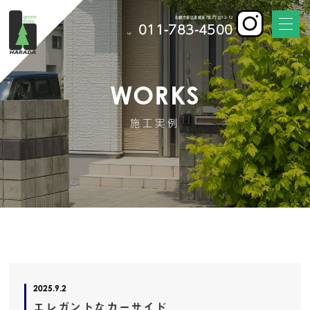
札幌市東区東雁来7条2丁目12-12
011-783-4500
tel
WORKS
施工実例
2025.9.2
エレガントなカーサイド